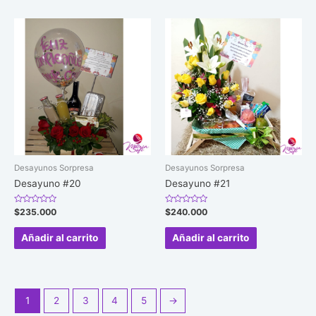
Desayunos Sorpresa
Desayunos Sorpresa
Desayuno #20
Desayuno #21
Valorado
Valorado
$
235.000
$
240.000
en
en
0
0
de
de
Añadir al carrito
Añadir al carrito
5
5
1
2
3
4
5
→