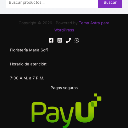
B
Buscar
u
s
Copyright © 2026 | Powered by
Tema Astra para
c
WordPress
a
r
p
Floristería María Sofí
o
r
Horario de atención:
:
7:00 A.M. a 7 P.M.
Pagos seguros