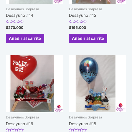
Desayunos Sorpresa
Desayunos Sorpresa
Desayuno #14
Desayuno #15
Valorado
Valorado
$
270.000
$
195.000
en
en
0
0
de
de
Añadir al carrito
Añadir al carrito
5
5
Desayunos Sorpresa
Desayunos Sorpresa
Desayuno #16
Desayuno #18