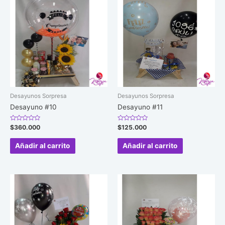
Desayunos Sorpresa
Desayunos Sorpresa
Desayuno #10
Desayuno #11
Valorado
Valorado
$
360.000
$
125.000
en
en
0
0
de
de
Añadir al carrito
Añadir al carrito
5
5