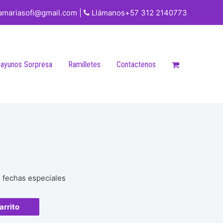
iamariasofi@gmail.com |
Llámanos+57 312 2140773
ayunos Sorpresa
Ramilletes
Contactenos
s fechas especiales
arrito