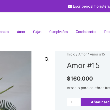
Escríbenos! florister
lorales
Amor
Cajas
Cumpleaños
Condolencias
Des
Inicio
/
Amor
/ Amor #15
Amor #15
$
160.000
Arreglo para celebrar tu
Amor
Añadir al c
#15