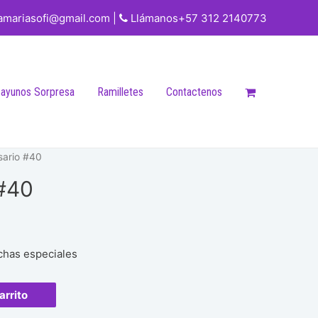
iamariasofi@gmail.com |
Llámanos+57 312 2140773
ayunos Sorpresa
Ramilletes
Contactenos
sario #40
 #40
echas especiales
arrito