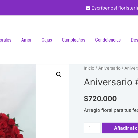
Escríbenos! florister
lorales
Amor
Cajas
Cumpleaños
Condolencias
Des
Inicio
/
Aniversario
/ Aniver
Aniversario
$
720.000
Arreglo floral para tus f
Aniversario
Añadir al c
#40