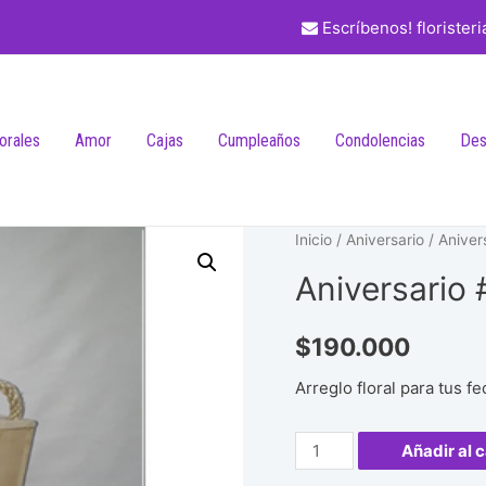
Escríbenos! florister
lorales
Amor
Cajas
Cumpleaños
Condolencias
Des
Inicio
/
Aniversario
/ Aniver
Aniversario 
$
190.000
Arreglo floral para tus f
Aniversario
Añadir al c
#51