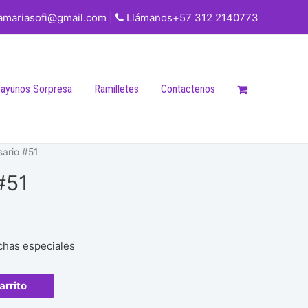
iamariasofi@gmail.com |
Llámanos+57 312 2140773
ayunos Sorpresa
Ramilletes
Contactenos
sario #51
#51
echas especiales
arrito