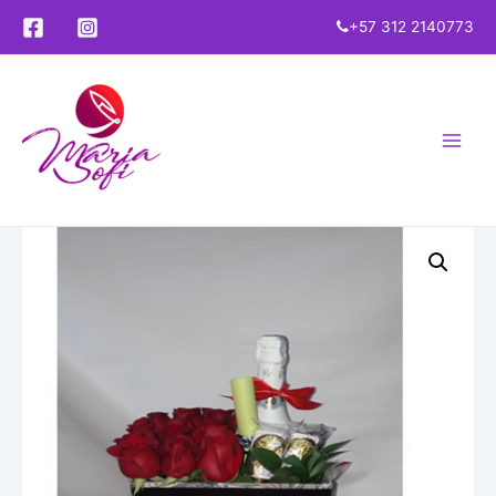
+57 312 2140773
Main
Menu