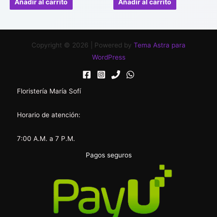
Añadir al carrito
Añadir al carrito
5
5
Copyright © 2026 | Powered by
Tema Astra para
WordPress
Floristería María Sofí
Horario de atención:
7:00 A.M. a 7 P.M.
Pagos seguros