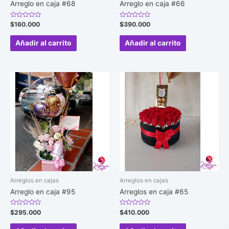
Arreglo en caja #68
Arreglo en caja #66
Valorado
Valorado
$
160.000
$
390.000
en
en
0
0
de
de
Añadir al carrito
Añadir al carrito
5
5
Arreglos en cajas
Arreglos en cajas
Arreglo en caja #95
Arreglos en caja #65
Valorado
Valorado
$
295.000
$
410.000
en
en
0
0
de
de