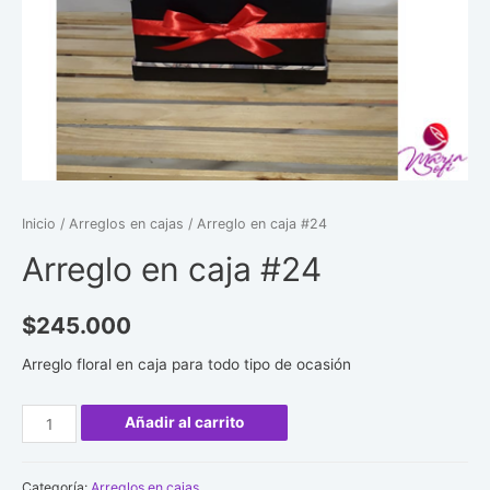
Inicio
/
Arreglos en cajas
/ Arreglo en caja #24
Arreglo en caja #24
$
245.000
Arreglo floral en caja para todo tipo de ocasión
Arreglo
Añadir al carrito
en
caja
Categoría:
Arreglos en cajas