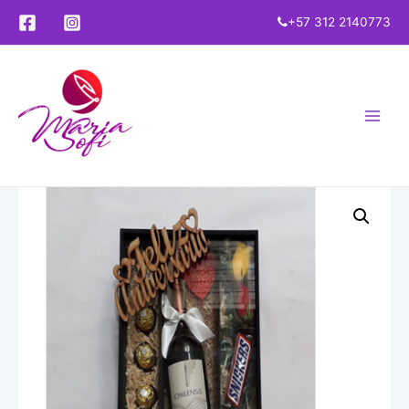
+57 312 2140773
Main
Menu