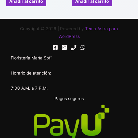
Añadir al carrito
Añadir al carrito
5
5
Copyright © 2026 | Powered by
Tema Astra para
WordPress
Floristería María Sofí
Horario de atención:
7:00 A.M. a 7 P.M.
Pagos seguros