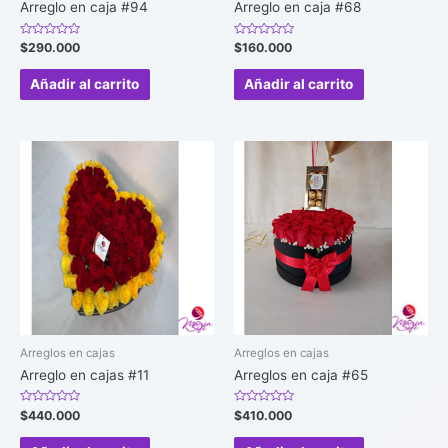
Arreglo en caja #94
Arreglo en caja #68
Valorado
Valorado
$
290.000
$
160.000
en
en
0
0
de
de
Añadir al carrito
Añadir al carrito
5
5
Arreglos en cajas
Arreglos en cajas
Arreglo en cajas #11
Arreglos en caja #65
Valorado
Valorado
$
440.000
$
410.000
en
en
0
0
de
de