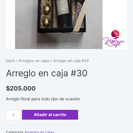
Inicio
/
Arreglos en cajas
/ Arreglo en caja #30
Arreglo en caja #30
$
205.000
Arreglo floral para todo tipo de ocasión
Arreglo
Añadir al carrito
en
caja
Categoría:
Arreglos en cajas