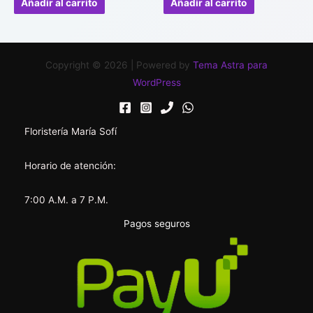
Añadir al carrito
Añadir al carrito
5
5
Copyright © 2026 | Powered by
Tema Astra para
WordPress
Floristería María Sofí
Horario de atención:
7:00 A.M. a 7 P.M.
Pagos seguros