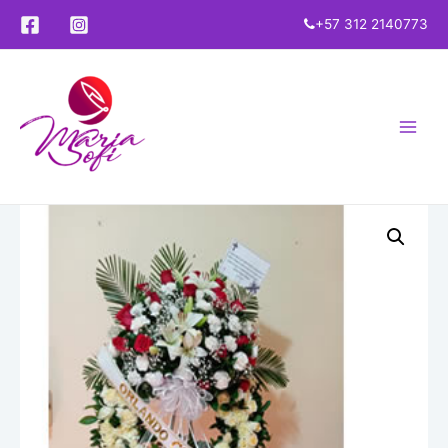
+57 312 2140773
Main
Menu