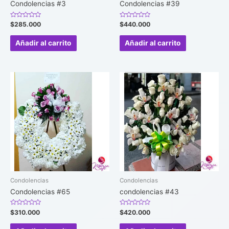
Condolencias #3
Condolencias #39
Valorado
Valorado
$
285.000
$
440.000
en
en
0
0
de
de
Añadir al carrito
Añadir al carrito
5
5
Condolencias
Condolencias
Condolencias #65
condolencias #43
Valorado
Valorado
$
310.000
$
420.000
en
en
0
0
de
de