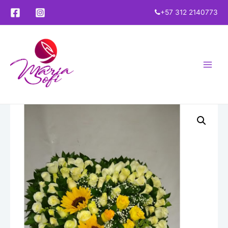
+57 312 2140773
Main
Menu