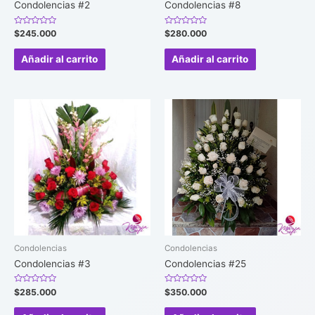
Condolencias #2
Condolencias #8
Valorado
Valorado
$
245.000
$
280.000
en
en
0
0
de
de
Añadir al carrito
Añadir al carrito
5
5
Condolencias
Condolencias
Condolencias #3
Condolencias #25
Valorado
Valorado
$
285.000
$
350.000
en
en
0
0
de
de