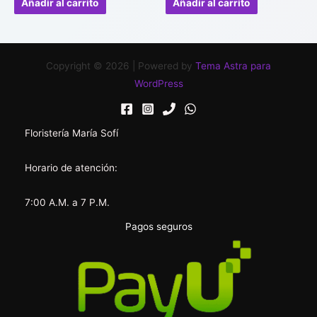
Añadir al carrito
Añadir al carrito
5
5
Copyright © 2026 | Powered by
Tema Astra para
WordPress
Floristería María Sofí
Horario de atención:
7:00 A.M. a 7 P.M.
Pagos seguros