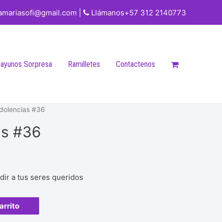
iamariasofi@gmail.com |
Llámanos+57 312 2140773
ayunos Sorpresa
Ramilletes
Contactenos
dolencias #36
as #36
dir a tus seres queridos
arrito