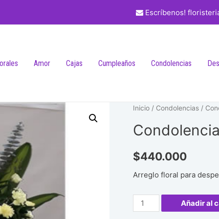
Escríbenos! florister
lorales
Amor
Cajas
Cumpleaños
Condolencias
Des
Inicio
/
Condolencias
/ Con
Condolenci
$
440.000
Arreglo floral para despe
Condolencias
Añadir al c
#36