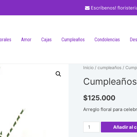
Escríbenos! florister
lorales
Amor
Cajas
Cumpleaños
Condolencias
Des
Inicio
/
cumpleaños
/ Cump
Cumpleaños
$
125.000
Arreglo floral para celeb
Cumpleaños
Añadir al c
#10