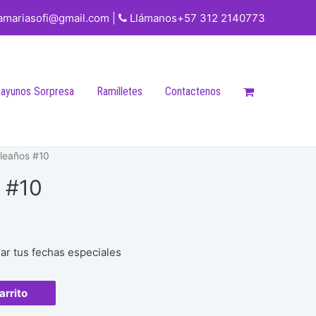
iamariasofi@gmail.com |
Llámanos+57 312 2140773
ayunos Sorpresa
Ramilletes
Contactenos
leaños #10
 #10
rar tus fechas especiales
arrito