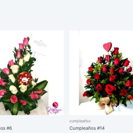
s
cumpleaños
os #6
Cumpleaños #14