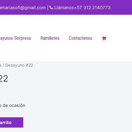
iamariasofi@gmail.com |
Llámanos+57 312 2140773
ayunos Sorpresa
Ramilletes
Contactenos
a
/ Desayuno #22
22
o de ocasión
arrito