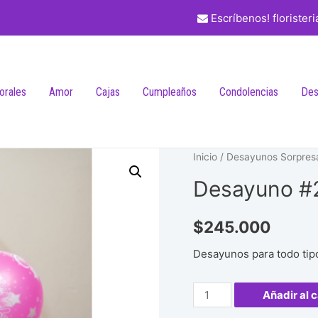
Escríbenos! florister
lorales
Amor
Cajas
Cumpleaños
Condolencias
Des
Inicio
/
Desayunos Sorpres
Desayuno #
$
245.000
Desayunos para todo tip
Desayuno
Añadir al c
#22