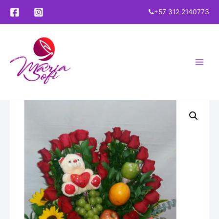
+57 312 2140773
Main
Menu