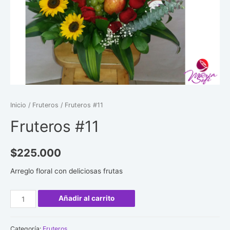
Inicio
/
Fruteros
/ Fruteros #11
Fruteros #11
$
225.000
Arreglo floral con deliciosas frutas
Fruteros
Añadir al carrito
#11
cantidad
Categoría:
Fruteros