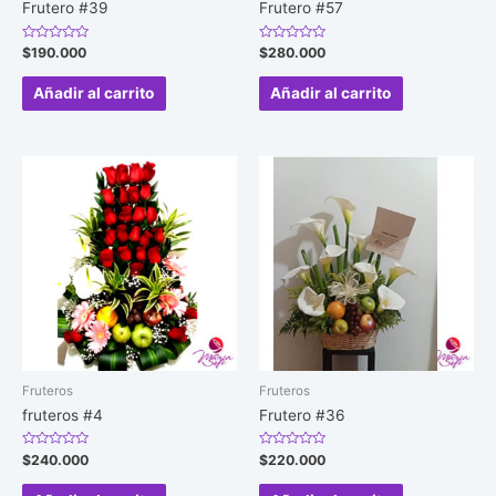
Frutero #39
Frutero #57
Valorado
Valorado
$
190.000
$
280.000
en
en
0
0
de
de
Añadir al carrito
Añadir al carrito
5
5
Fruteros
Fruteros
fruteros #4
Frutero #36
Valorado
Valorado
$
240.000
$
220.000
en
en
0
0
de
de