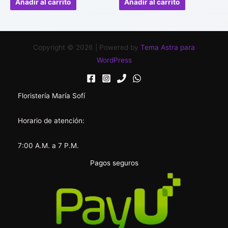
Añadir al carrito
Añadir al carrito
5
5
Copyright © 2026 | Powered by
Tema Astra para
WordPress
Floristería María Sofí
Horario de atención:
7:00 A.M. a 7 P.M.
Pagos seguros