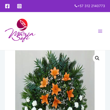
+57 312 2140773
Main
Menu