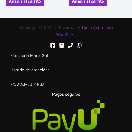
Añadir al carrito
Añadir al carrito
5
5
Copyright © 2026 | Powered by
Tema Astra para
WordPress
Floristería María Sofí
Horario de atención:
7:00 A.M. a 7 P.M.
Pagos seguros