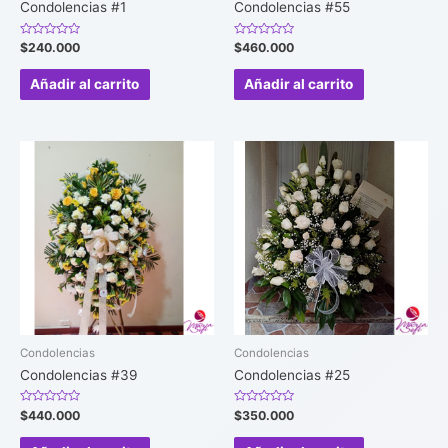
Condolencias #1
Condolencias #55
Valorado
Valorado
$
240.000
$
460.000
en
en
0
0
de
de
Añadir al carrito
Añadir al carrito
5
5
Condolencias
Condolencias
Condolencias #39
Condolencias #25
Valorado
Valorado
$
440.000
$
350.000
en
en
0
0
de
de