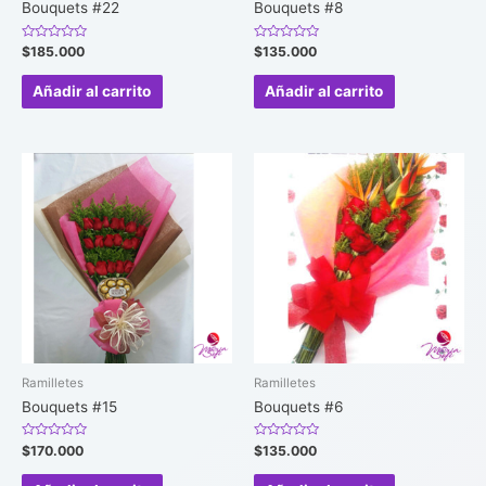
Bouquets #22
Bouquets #8
Valorado
Valorado
$
185.000
$
135.000
en
en
0
0
de
de
Añadir al carrito
Añadir al carrito
5
5
Ramilletes
Ramilletes
Bouquets #15
Bouquets #6
Valorado
Valorado
$
170.000
$
135.000
en
en
0
0
de
de