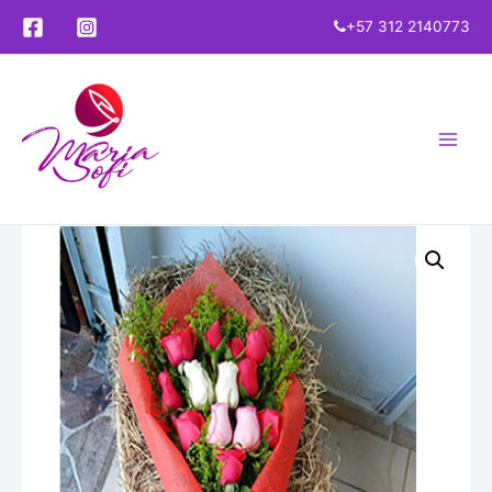
+57 312 2140773
Main
Menu