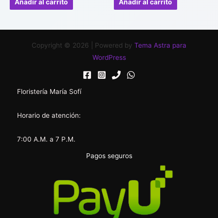
Añadir al carrito
Añadir al carrito
5
5
Copyright © 2026 | Powered by
Tema Astra para
WordPress
Floristería María Sofí
Horario de atención:
7:00 A.M. a 7 P.M.
Pagos seguros