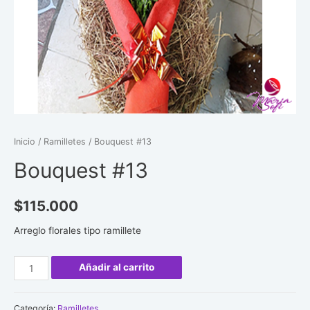
Inicio
/
Ramilletes
/ Bouquest #13
Bouquest #13
$
115.000
Arreglo florales tipo ramillete
Bouquest
Añadir al carrito
#13
cantidad
Categoría:
Ramilletes