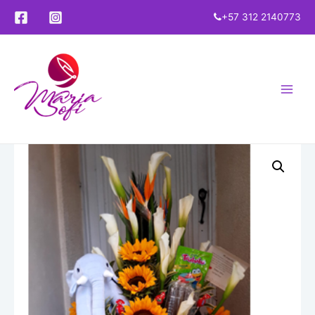
+57 312 2140773
Main
Menu