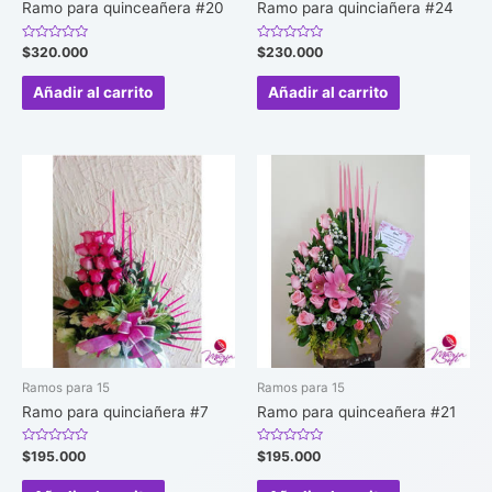
Ramo para quinceañera #20
Ramo para quinciañera #24
Valorado
Valorado
$
320.000
$
230.000
en
en
0
0
de
de
Añadir al carrito
Añadir al carrito
5
5
Ramos para 15
Ramos para 15
Ramo para quinciañera #7
Ramo para quinceañera #21
Valorado
Valorado
$
195.000
$
195.000
en
en
0
0
de
de