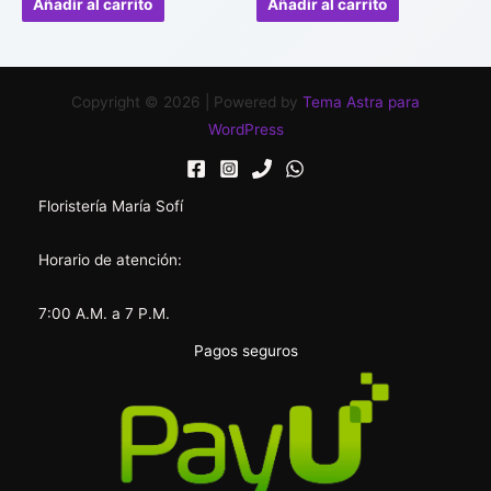
Añadir al carrito
Añadir al carrito
5
5
Copyright © 2026 | Powered by
Tema Astra para
WordPress
Floristería María Sofí
Horario de atención:
7:00 A.M. a 7 P.M.
Pagos seguros