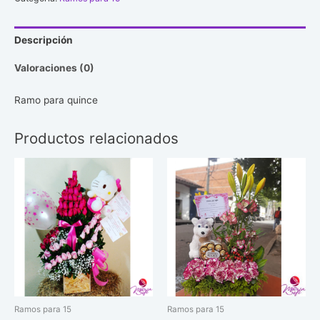
cantidad
Descripción
Valoraciones (0)
Ramo para quince
Productos relacionados
Ramos para 15
Ramos para 15