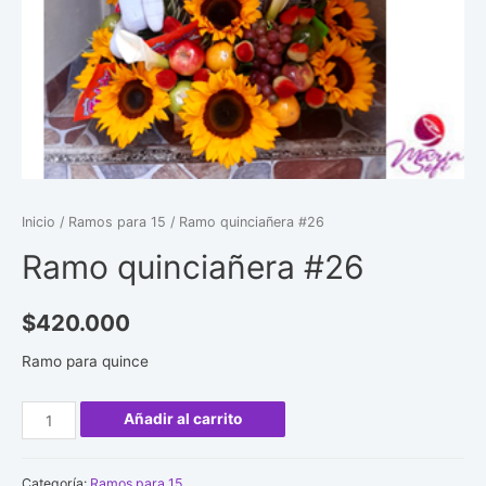
Inicio
/
Ramos para 15
/ Ramo quinciañera #26
Ramo quinciañera #26
$
420.000
Ramo para quince
Ramo
Añadir al carrito
quinciañera
#26
Categoría:
Ramos para 15