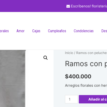
Escríbenos! florister
lorales
Amor
Cajas
Cumpleaños
Condolencias
Des
Inicio
/
Ramos con peluche
Ramos con 
$
400.000
Arreglos florales con h
Ramos
Añadir al c
con