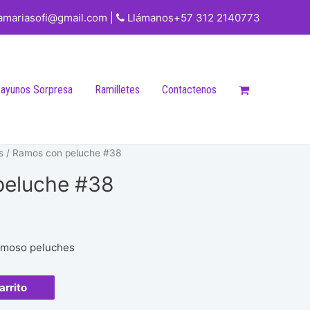
iamariasofi@gmail.com |
Llámanos+57 312 2140773
ayunos Sorpresa
Ramilletes
Contactenos
s
/ Ramos con peluche #38
peluche #38
ermoso peluches
arrito