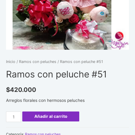
Inicio
/
Ramos con peluches
/ Ramos con peluche #51
Ramos con peluche #51
$
420.000
Arreglos florales con hermosos peluches
Ramos
Añadir al carrito
con
peluche
Categoría:
Ramos con peluches