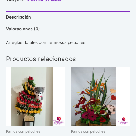
#51
cantidad
Descripción
Valoraciones (0)
Arreglos florales con hermosos peluches
Productos relacionados
Ramos con peluches
Ramos con peluches