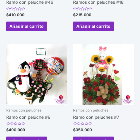
Ramo con peluche #46
Ramos con peluches #18
Valorado
Valorado
$
410.000
$
215.000
en
en
0
0
de
de
Añadir al carrito
Añadir al carrito
5
5
Ramos con peluches
Ramos con peluches
Ramo con peluche #9
Ramo con peluches #7
Valorado
Valorado
$
490.000
$
350.000
en
en
0
0
de
de