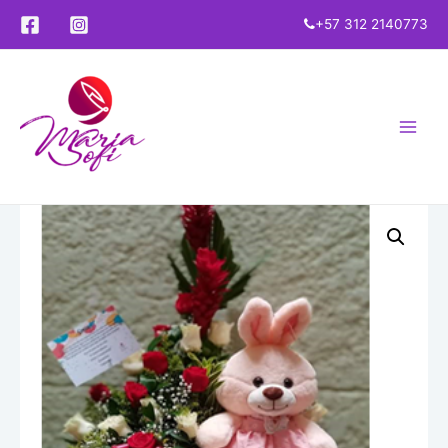
+57 312 2140773
Main
Menu