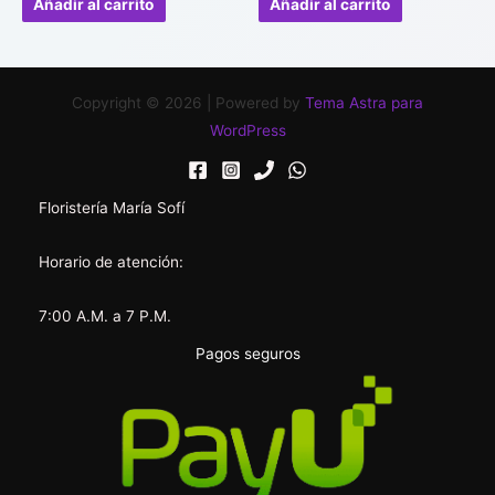
Añadir al carrito
Añadir al carrito
5
5
Copyright © 2026 | Powered by
Tema Astra para
WordPress
Floristería María Sofí
Horario de atención:
7:00 A.M. a 7 P.M.
Pagos seguros