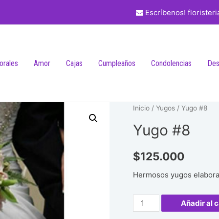
Escríbenos! florister
lorales
Amor
Cajas
Cumpleaños
Condolencias
Des
Inicio
/
Yugos
/ Yugo #8
Yugo #8
$
125.000
Hermosos yugos elabora
Yugo
Añadir al c
#8