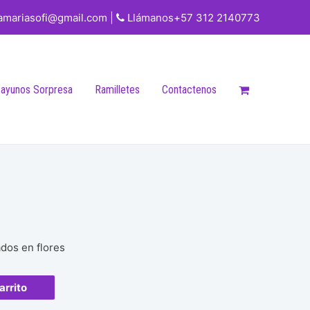
iamariasofi@gmail.com |
Llámanos+57 312 2140773
ayunos Sorpresa
Ramilletes
Contactenos
dos en flores
arrito