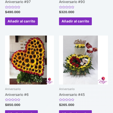
Aniversario #97
Aniversario #90
Valorado
Valorado
$
490.000
$
320.000
en
en
0
0
de
de
Añadir al carrito
Añadir al carrito
5
5
Aniversario
Aniversario
Aniversario #6
Aniversario #45
Valorado
Valorado
$
850.000
$
265.000
en
en
0
0
de
de