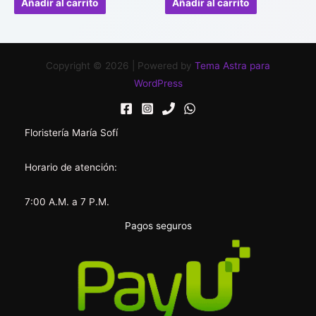
Añadir al carrito
Añadir al carrito
5
5
Copyright © 2026 | Powered by
Tema Astra para
WordPress
Floristería María Sofí
Horario de atención:
7:00 A.M. a 7 P.M.
Pagos seguros