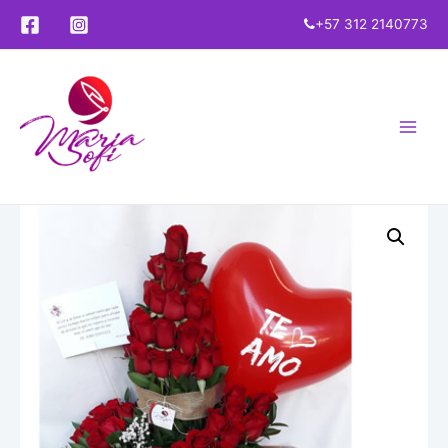
+57 312 2140773
Main
Menu