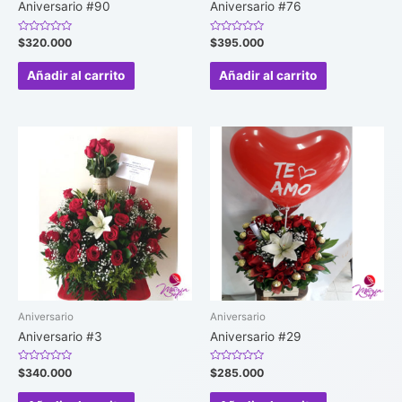
Aniversario #90
Aniversario #76
Valorado
Valorado
$
320.000
$
395.000
en
en
0
0
de
de
Añadir al carrito
Añadir al carrito
5
5
Aniversario
Aniversario
Aniversario #3
Aniversario #29
Valorado
Valorado
$
340.000
$
285.000
en
en
0
0
de
de