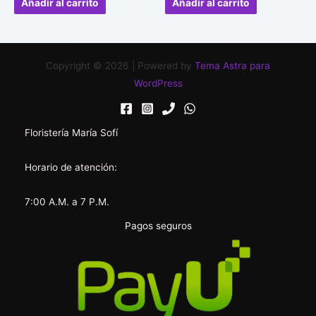
Añadir al carrito
Añadir al carrito
5
5
Copyright © 2026 | Powered by
Tema Astra para
WordPress
Floristería María Sofí
Horario de atención:
7:00 A.M. a 7 P.M.
Pagos seguros