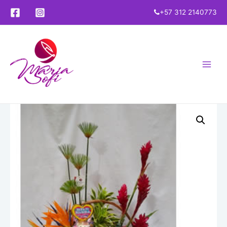
+57 312 2140773
Main
Menu