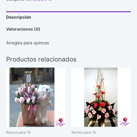
#18
cantidad
Descripción
Valoraciones (0)
Arreglos para quinces
Productos relacionados
Ramos para 15
Ramos para 15