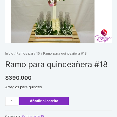
Inicio
/
Ramos para 15
/ Ramo para quinceañera #18
Ramo para quinceañera #18
$
390.000
Arreglos para quinces
Ramo
Añadir al carrito
para
quinceañera
Categoría:
Ramos para 15