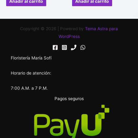
Añadir al carrito
Añadir al carrito
5
5
Copyright © 2026 | Powered by
Tema Astra para
WordPress
Floristería María Sofí
Horario de atención:
7:00 A.M. a 7 P.M.
Pagos seguros