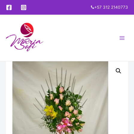
+57 312 2140773
Main
Menu