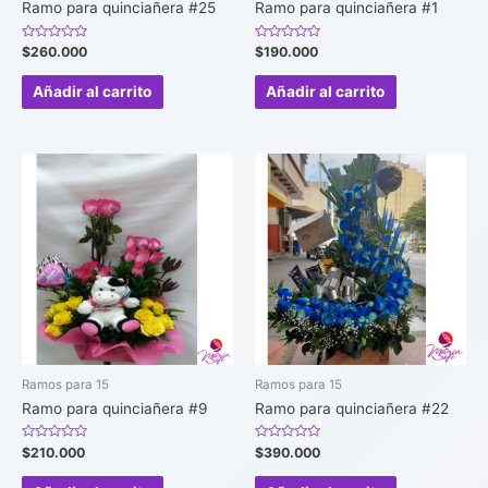
Ramo para quinciañera #25
Ramo para quinciañera #1
Valorado
Valorado
$
260.000
$
190.000
en
en
0
0
de
de
Añadir al carrito
Añadir al carrito
5
5
Ramos para 15
Ramos para 15
Ramo para quinciañera #9
Ramo para quinciañera #22
Valorado
Valorado
$
210.000
$
390.000
en
en
0
0
de
de